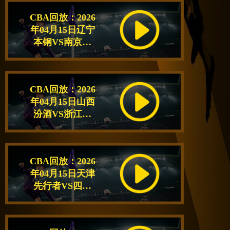
CBA回放：2026
年04月15日辽宁
本钢VS南京天
之蓝全场比赛视
频回放
CBA回放：2026
年04月15日山西
汾酒VS浙江浙
商证券全场比赛
视频回放
CBA回放：2026
年04月15日天津
先行者VS四川
丰谷酒业全场比
赛视频回放