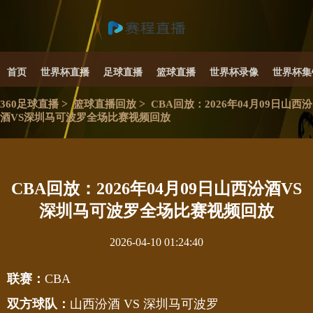
首页
世界杯直播
足球直播
篮球直播
世界杯录像
世界杯集
>
>
360足球直播
篮球直播回放
CBA回放：2026年04月09日山西汾
酒VS深圳马可波罗全场比赛视频回放
CBA回放：2026年04月09日山西汾酒VS
深圳马可波罗全场比赛视频回放
2026-04-10 01:24:40
联赛：
CBA
双方球队：
山西汾酒 VS 深圳马可波罗