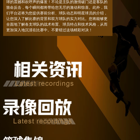
球的震撼和欢呼声的爆发！不论是主队的激情破门还是客队的
致命反击，每个瞬间都将带给您无尽的激动和惊喜。此外，我
们平台还将为您提供赛前分析、球队动态和明星球员的介绍，
让您深入了解比赛的背景和双方球队的实力对比。您将能够更
全面地了解各支球队的战术布置、球员特点和技术风格，从而
更加深入地沉浸在比赛中。不要错过这场精彩对决！