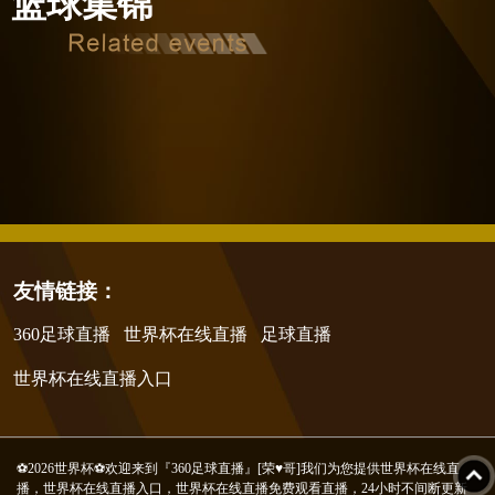
篮球集锦
友情链接：
360足球直播
世界杯在线直播
足球直播
世界杯在线直播入口
⚽2026世界杯⚽欢迎来到『360足球直播』[荣♥哥]我们为您提供世界杯在线直
播，世界杯在线直播入口，世界杯在线直播免费观看直播，24小时不间断更新